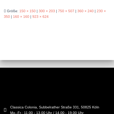
Größe:
150 × 150
|
300 × 203
|
750 × 507
|
360 × 240
|
230 ×
350
|
160 × 160
|
923 × 624
Classica Colonia, Subbelrather Straße 331, 50825 Köln
Mo.-Fr.: 11.00 - 13.00 Uhr / 14.00 - 19.00 Uhr