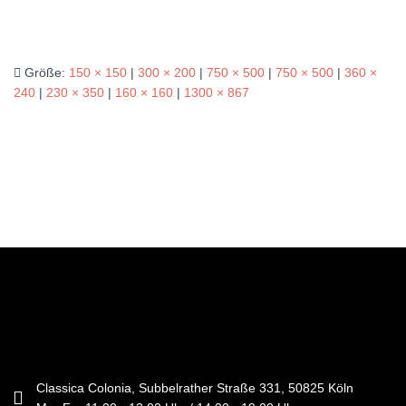
Größe:
150 × 150
|
300 × 200
|
750 × 500
|
750 × 500
|
360 ×
240
|
230 × 350
|
160 × 160
|
1300 × 867
Classica Colonia, Subbelrather Straße 331, 50825 Köln